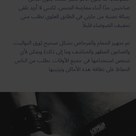
صاخبين جدًا أثناء ممارسة الجنس، لكنني لا أريد تلقي
رسالة نصية من جارتي في الطابق العلوي تطلب مني
تخفيف الضوضاء قليلاً
تم تجهيز الحمام والمرحاض بشكل صحيح (ورق التواليت
والصابون المطهر والمناشف وما إلى ذلك) ويمكن لأي
شخص استخدامها في جميع الأوقات. نطلب من الناس
الحفاظ على نظافة هذه الأماكن وترتيبها