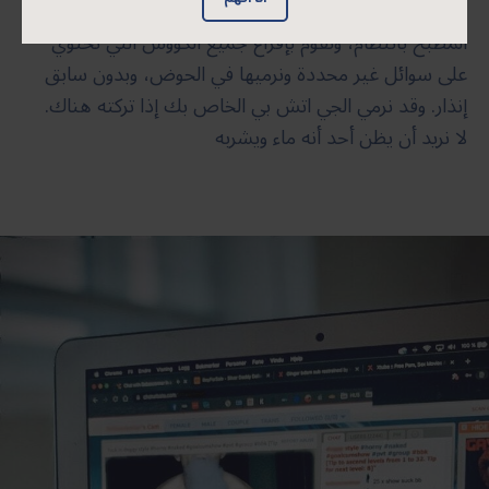
منها، ضع الباقي في حقيبتك مرة أخرى. نتحقق من
المطبخ بانتظام، ونقوم بإفراغ جميع الكؤوس التي تحتوي
على سوائل غير محددة ونرميها في الحوض، وبدون سابق
إنذار. وقد نرمي الجي اتش بي الخاص بك إذا تركته هناك.
لا نريد أن يظن أحد أنه ماء ويشربه