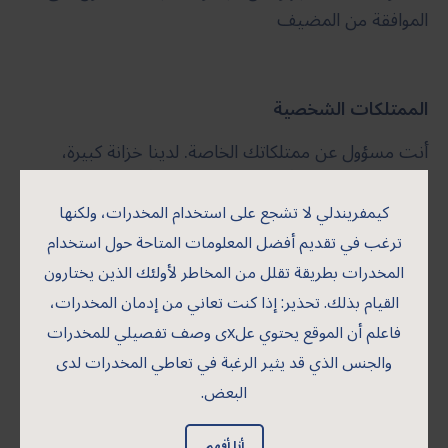
الموافقة من المضيف
الممتلكات الشخصية
أنت مسؤول عن ممتلكاتك الخاصة. لدينا خزانة كبيرة،
حيث يمكنك وضع أشياء ثمينة فيها إذا أردت. عادة ما
نحتفل مع 10 إلى 12 رجلاً، ومن المستحيل بالنسبة لنا
كيمفريندلي لا تشجع على استخدام المخدرات، ولكنها
مراقبة الجميع طوال الوقت (لا نريد ذلك أيضا). لذا فالأمر
ترغب في تقديم أفضل المعلومات المتاحة حول استخدام
متروك لك للتأكد من أن أغراضك آمنة في مكان ما
المخدرات بطريقة تقلل من المخاطر لأولئك الذين يختارون
القيام بذلك. تحذير: إذا كنت تعاني من إدمان المخدرات،
فاعلم أن الموقع يحتوي علxى وصف تفصيلي للمخدرات
احتفظ بعقاقيرك في حقيبتك
والجنس الذي قد يثير الرغبة في تعاطي المخدرات لدى
البعض.
العقاقير الخاصة بك في حقيبتك، وليست منتشرة
بشكل واضح على طاولة المطبخ. بعد أن تأخذ البعض
أنا أفهم