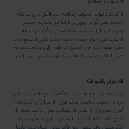
لا دعوات اضافية
لا توجد دعوات ضيوف إضافية أثناء الليل دون موافقة
واضحة مني أو من زوجي. إذا كنا مع مجموعة صغيرة
(حتى 6 رجال) فسنقرر مع بعضنا. إنها أفضل طريقة
للحفاظ على أجواء جيدة. خاصة عندما يكون الجميع تحت
تأثير المخدرات، فإن الوضع قد يؤدي إلى مواقف محرجة
يمكننا الاستغناء عنها. لقد مررنا بهذه التجارب من قبل
الاحترام والموافقة
نحن منفتحون للغاية وضيوفنا أيضاً. ومع ذلك فنحن كل
فرد له حدوده الخاصة. لذلك فإن "الاحترام" و "الموافقة"
أمران ضروريان. لا تعني لا، وتوقف يعني توقف. يمكن أن
يؤدي الاستخدام المكثف للمخدرات إلى اختفاء حدودك
الشخصية، وقد ينتهي بك الأمر بفعل أشياء تندم عليها