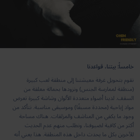
خامساً: بيتنا، قواعدنا
نقوم بتحويل غرفة معيشتنا إلى منطقة لعب كبيرة
(منطقة لممارسة الجنس) ونزودها بحمالة معلقة من
السقف. لدينا أضواء متعددة الألوان وشاشة كبيرة تعرض
مواد إباحية (محددة مسبقًا) وموسيقى مناسبة. نتأكد من
وجود ما يكفي من المناشف والمزلقات. هناك مساحة
أكثر من كافية لضيوفنا، ونطلب منهم عدم الحديث
للآخرين بكل ما يحدث داخل هذه المنطقة. هذا يعني أنه