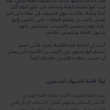
وما زلنا نستخدمها عندما نستضيف حفلة أورجي. لقد
ثبت أنها مفيدة للغاية وتساعد على خلق أجواء أكثر
أمانًا وراحة. غالبًا ما يقول الضيوف في حفلاتنا إن الجو
أفضل بكثير من معظم الحفلات التي يذهبون إليها
عادةً. إنهم يشعرون بالترحيب، ويشعرون بأنهم
مرئيون للغاية ويشعرون بالأمان
أحب أن أشارك هذه القائمة معك، لأنني أعتقد
بصدق أنها تحتوي على الكثير من الأشياء التي يمكن
أن تحسن حفلات الأورجي خاصتك أيضاً
أولاً: قائمة الضيوف المدعوين
نختار قائمة الضيوف الأولية بعناية فائقة. إنهم في
الأساس أشخاص نعرفهم بالفعل. الأصدقاء، الرجال الذين
التقينا بهم في حفلات أخرى وما إلى ذلك. في بعض