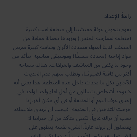
رابعاً: الإعداد
نقوم بتحويل غرفة معيشتنا إلى منطقة لعب كبيرة
(منطقة لممارسة الجنس) ونزودها بحمالة معلقة من
السقف. لدينا أضواء متعددة الألوان وشاشة كبيرة تعرض
مواد إباحية (محددة مسبقًا) وموسيقى مناسبة. نتأكد من
وجود ما يكفي من المناشف والمزلقات. هناك مساحة
أكثر من كافية لضيوفنا، ونطلب منهم عدم الحديث
للآخرين بكل ما يحدث داخل هذه المنطقة. هذا يعني أنه
لا يوجد أشخاص يتسللون من أجل لقاء واحد لواحد في
إحدى غرف النوم أو الحديقة أو في أي مكان آخر. إذا
خرجت للتدخين في الحديقة، فيجب أن ترتدي ملابسك.
نحب أن نراك عارياً، لكنني متأكد من أن جيراننا لا
يفضلون أن يروك عارياً. الشيء نفسه ينطبق على
الضوضاء. قد يكون الأمر مثيراً عندما يكون الناس