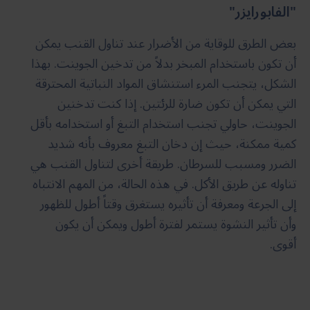
"الفابورايزر"
بعض الطرق للوقاية من الأضرار عند تناول القنب يمكن
أن تكون باستخدام المبخر بدلاً من تدخين الجوينت. بهذا
الشكل، يتجنب المرء استنشاق المواد النباتية المحترقة
التي يمكن أن تكون ضارة للرئتين. إذا كنت تدخنين
الجوينت، حاولي تجنب استخدام التبغ أو استخدامه بأقل
كمية ممكنة، حيث إن دخان التبغ معروف بأنه شديد
الضرر ومسبب للسرطان. طريقة أخرى لتناول القنب هي
تناوله عن طريق الأكل. في هذه الحالة، من المهم الانتباه
إلى الجرعة ومعرفة أن تأثيره يستغرق وقتاً أطول للظهور
وأن تأثير النشوة يستمر لفترة أطول ويمكن أن يكون
أقوى.