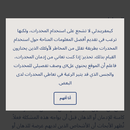
المخاطر
كيمفريندلي لا تشجع على استخدام المخدرات، ولكنها
من المهم ذكر أنه على الرغم من أن القنب يعتبر غير ضار
ترغب في تقديم أفضل المعلومات المتاحة حول استخدام
لمعظم الأشخاص ويرتبط بمخاطر قليلة، خاصة عند
المخدرات بطريقة تقلل من المخاطر لأولئك الذين يختارون
استخدامه بشكل متقطع، إلا أن هناك نسبة صغيرة من
القيام بذلك. تحذير: إذا كنت تعاني من إدمان المخدرات،
الناس يجب أن تكون حذرة عند استخدام القنب، وخاصة
فاعلم أن الموقع يحتوي علxى وصف تفصيلي للمخدرات
عند استخدامه بشكل متكرر أو يومي. وهذا يتمحور حول
والجنس الذي قد يثير الرغبة في تعاطي المخدرات لدى
الأشخاص الذين لديهم عرضة كامنة لاضطرابات الذهان
البعض.
فهم مجموعة ينبغي أن تكون حذرة بشكل خاص عند
استخدام القنب.
أنا أفهم
ليس من السهل معرفة ما إذا كان الشخص لديه عرضة
كامنة للإدمان أو الذهان قبل أن يواجه هذه المشكلة فعلاً.
تُظهر الأبحاث أن الأشخاص الذين لديهم عرضة للذهان أو