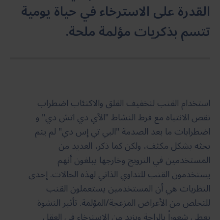
القدرة على الاسترخاء في حياة يومية
تتسم بذكريات مؤلمة ملحة.
استخدام القنب لتخفيف القلق والاكتئاب اضطراب
نقص الانتباه مع فرط النشاط "الآي دي اتش دي" و
اضطرابات ما بعد الصدمة "البي تي إس دي" لم يتم
بحثه بشكل مكثف، ولكن كما ذكر، العديد من
المستخدمين في النرويج وخارجها يبلغون أنهم
يستخدمون القنب للتداوي الذاتي لهذه الحالات. إحدى
النظريات هي أن المستخدمين يستعملون القنب
للتخلص من الأعراض المزعجة/المؤلمة. تأثير النشوة
يعطي شعوراً بالراحة ويزيد من الاسترخاء في العقل