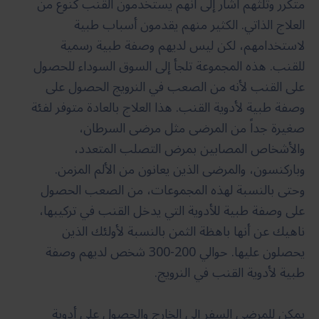
متكرر وثلثهم أشار إلى أنهم يستخدمون القنب كنوع من
العلاج الذاتي. الكثير منهم يقدمون أسباب طبية
لاستخدامهم، لكن ليس لديهم وصفة طبية رسمية
للقنب. هذه المجموعة تلجأ إلى السوق السوداء للحصول
على القنب لأنه من الصعب في النرويج الحصول على
وصفة طبية لأدوية القنب. هذا العلاج بالعادة متوفر لفئة
صغيرة جداً من المرضى مثل مرضى السرطان،
والأشخاص المصابين بمرض التصلب المتعدد،
وباركنسون، والمرضى الذين يعانون من الألم المزمن.
وحتى بالنسبة لهذه المجموعات، من الصعب الحصول
على وصفة طبية للأدوية التي يدخل القنب في تركيبها،
ناهيك عن أنها باهظة الثمن بالنسبة لأولئك الذين
يحصلون عليها. حوالي 200-300 شخص لديهم وصفة
طبية لأدوية القنب في النرويج.
يمكن للمرضى السفر إلى الخارج والحصول على أدوية